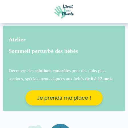
Atelier
Sommeil perturbé des bébés
Découvre des
solutions concrètes
pour des nuits plus
sereines, spécialement adaptées aux bébés
de 6 à 12 mois.
Je prends ma place !